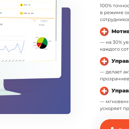
100% точнос
в режиме он
сотруднико
Мотив
— на 30% у
каждого сот
Управ
— делает ак
прозрачнее
Управ
— мгновенн
ускоряет п