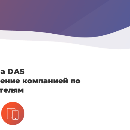
а DАS
ение компанией по
телям