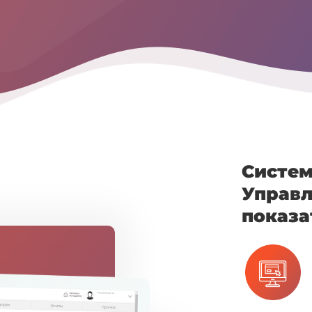
Систем
Управл
показа