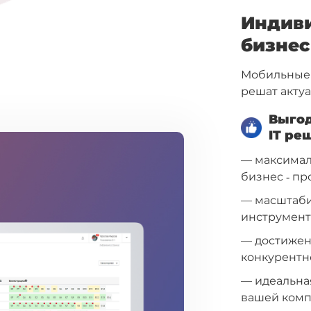
Индиви
бизнес
Мобильные 
решат акту
Выгод
IT ре
— максимал
бизнес ‐ пр
— масштабир
инструмент
— достижен
конкурентн
— идеальна
вашей комп