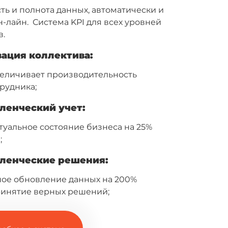
ть и полнота данных, автоматически и
-лайн. Система KPI для всех уровней
в.
ация коллектива:
величивает производительность
рудника;
ленческий учет:
туальное состояние бизнеса на 25%
;
ленческие решения:
ое обновление данных на 200%
ринятие верных решений;