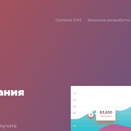
Система DАS
Заказная разработка
ания
олучите